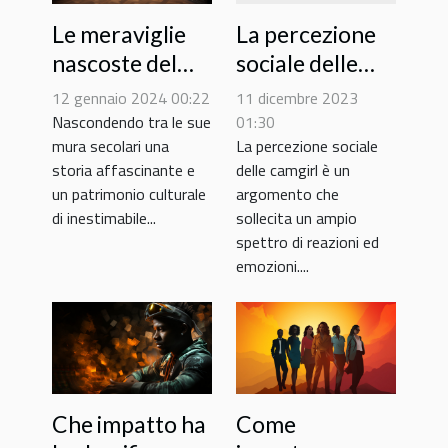
Le meraviglie
La percezione
nascoste del
sociale delle
Castello
camgirl: tra
12 gennaio 2024 00:22
11 dicembre 2023
Sforzesco: una
tabù e
Nascondendo tra le sue
01:30
mura secolari una
La percezione sociale
guida alle
accettazione
storia affascinante e
delle camgirl è un
collezioni meno
un patrimonio culturale
argomento che
conosciute
di inestimabile...
sollecita un ampio
spettro di reazioni ed
emozioni....
Che impatto ha
Come