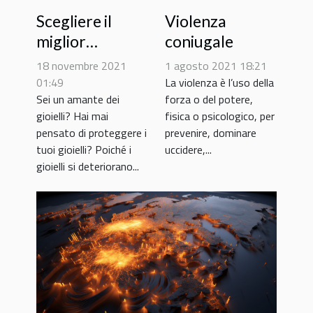
Scegliere il
Violenza
miglior
coniugale
portagioie:
18 novembre 2021
1 agosto 2021 18:21
come
01:49
La violenza è l’uso della
Sei un amante dei
forza o del potere,
procedere?
gioielli? Hai mai
fisica o psicologico, per
pensato di proteggere i
prevenire, dominare
tuoi gioielli? Poiché i
uccidere,...
gioielli si deteriorano...