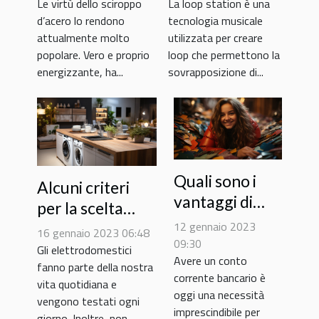
Le virtù dello sciroppo
La loop station è una
d’acero lo rendono
tecnologia musicale
attualmente molto
utilizzata per creare
popolare. Vero e proprio
loop che permettono la
energizzante, ha...
sovrapposizione di...
Quali sono i
Alcuni criteri
vantaggi di
per la scelta
una carta
12 gennaio 2023
degli
16 gennaio 2023 06:48
bancaria per
09:30
elettrodomestici
Gli elettrodomestici
Avere un conto
adolescenti
fanno parte della nostra
corrente bancario è
per vostro
vita quotidiana e
oggi una necessità
vengono testati ogni
figlio ?
imprescindibile per
giorno. Inoltre, non...