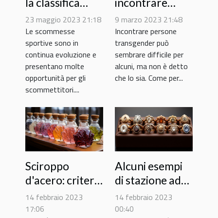
la classifica
incontrare
sulle
persone
23 maggio 2023 21:18
9 marzo 2023 21:48
scommesse
transgender ?
Le scommesse
Incontrare persone
sportive sono in
transgender può
sportive ?
continua evoluzione e
sembrare difficile per
presentano molte
alcuni, ma non è detto
opportunità per gli
che lo sia. Come per...
scommettitori....
Sciroppo
Alcuni esempi
d'acero: criteri
di stazione ad
di selezione e
anello
14 febbraio 2023
14 febbraio 2023
conservazione
17:06
00:40