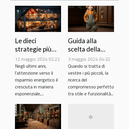
Le dieci
Guida alla
strategie più
scelta della
efficaci per
salopette
12 maggio 2024 02:22
3 maggio 2024 04:32
risparmiare
perfetta per il
Negli ultimi anni,
Quando si tratta di
l'attenzione verso il
vestire i più piccoli, la
energia in casa
tuo bambino:
risparmio energetico è
ricerca del
Comodità e
cresciuta in maniera
compromesso perfetto
stile
esponenziale,...
tra stile e funzionalità...