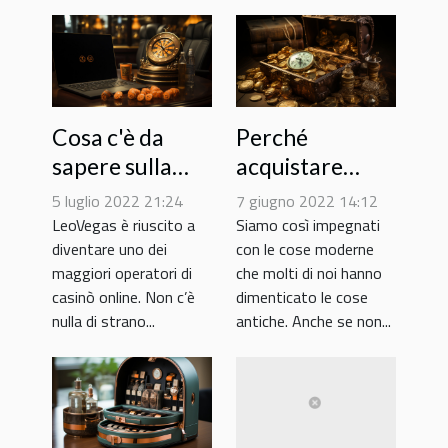
Cosa c'è da
Perché
sapere sulla
acquistare
piattaforma di
vecchi oggetti
5 luglio 2022 21:24
7 giugno 2022 14:12
LeoVegas
di valore?
LeoVegas è riuscito a
Siamo così impegnati
diventare uno dei
con le cose moderne
maggiori operatori di
che molti di noi hanno
casinò online. Non c’è
dimenticato le cose
nulla di strano...
antiche. Anche se non...